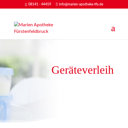
08141 - 44459
info@marien-apotheke-ffb.de
Geräteverleih